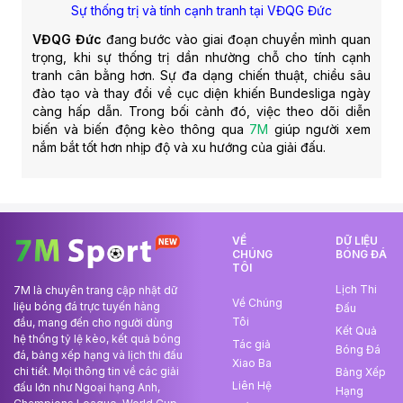
Sự thống trị và tính cạnh tranh tại VĐQG Đức
VĐQG Đức
đang bước vào giai đoạn chuyển mình quan
trọng, khi sự thống trị dần nhường chỗ cho tính cạnh
tranh cân bằng hơn. Sự đa dạng chiến thuật, chiều sâu
đào tạo và thay đổi về cục diện khiến Bundesliga ngày
càng hấp dẫn. Trong bối cảnh đó, việc theo dõi diễn
biến và biến động kèo thông qua
7M
giúp người xem
nắm bắt tốt hơn nhịp độ và xu hướng của giải đấu.
VỀ
DỮ LIỆU
CHÚNG
BÓNG ĐÁ
TÔI
Lịch Thi
7M là chuyên trang cập nhật dữ
Về Chúng
liệu bóng đá trực tuyến hàng
Đấu
Tôi
đầu, mang đến cho người dùng
Kết Quả
hệ thống tỷ lệ kèo, kết quả bóng
Tác giả
Bóng Đá
đá, bảng xếp hạng và lịch thi đấu
Xiao Ba
chi tiết. Mọi thông tin về các giải
Bảng Xếp
Liên Hệ
đấu lớn như Ngoại hạng Anh,
Hạng