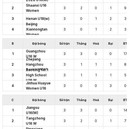
Shaanxi U16
2
3
2
0
1
9
Women
3
Henan U18(w)
3
0
1
2
3
Beijing
4
Xiannongtan
3
0
1
2
3
Women
B
Đội bóng
Số trận
Thắng
Hoà
Bại
BT
Guangzhou
1
3
3
0
0
17
U16 W
Zhejiang
2
Hangzhou
3
1
1
1
8
Bank U16(W)
Baoding No.1
3
High School
3
1
1
1
5
U16 W
Jinhua Huayue
4
3
0
0
3
0
Women U16
C
Đội bóng
Số trận
Thắng
Hoà
Bại
BT
Jiangsu
1
3
3
0
0
14
U16(W)
Tangzhong
2
3
2
0
1
7
U16 W
Pingxiang