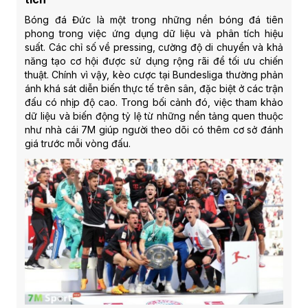
Bóng đá Đức là một trong những nền bóng đá tiên
phong trong việc ứng dụng dữ liệu và phân tích hiệu
suất. Các chỉ số về pressing, cường độ di chuyển và khả
năng tạo cơ hội được sử dụng rộng rãi để tối ưu chiến
thuật. Chính vì vậy, kèo cược tại Bundesliga thường phản
ánh khá sát diễn biến thực tế trên sân, đặc biệt ở các trận
đấu có nhịp độ cao. Trong bối cảnh đó, việc tham khảo
dữ liệu và biến động tỷ lệ từ những nền tảng quen thuộc
như nhà cái 7M giúp người theo dõi có thêm cơ sở đánh
giá trước mỗi vòng đấu.