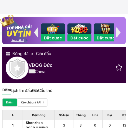
 cược
Đặt cược
Đặt cược
Đặt cược
Đặt cược
Đặ
Xem tất cả
Bóng đá > Giải đấu
VĐQG Đức
China
Điểm
Lịch thi đấu
Đội
Cầu thủ
Điểm
Kèo châu á (AH)
A
Đội bóng
Số trận
Thắng
Hoà
Bại
BT
Shenzhen
1
3
3
0
0
13
2028 U16(W)