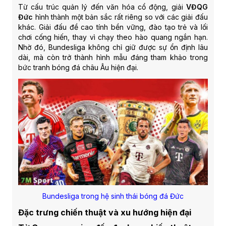
Từ cấu trúc quản lý đến văn hóa cổ động, giải
VĐQG
Đức
hình thành một bản sắc rất riêng so với các giải đấu
khác. Giải đấu đề cao tính bền vững, đào tạo trẻ và lối
chơi cống hiến, thay vì chạy theo hào quang ngắn hạn.
Nhờ đó, Bundesliga không chỉ giữ được sự ổn định lâu
dài, mà còn trở thành hình mẫu đáng tham khảo trong
bức tranh bóng đá châu Âu hiện đại.
Bundesliga trong hệ sinh thái bóng đá Đức
Đặc trưng chiến thuật và xu hướng hiện đại