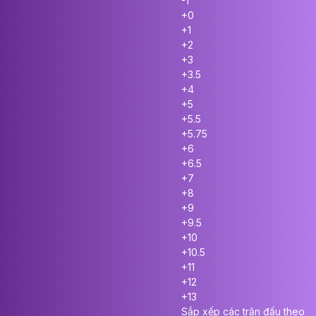
-1
+0
+1
+2
+3
+3.5
+4
+5
+5.5
+5.75
+6
+6.5
+7
+8
+9
+9.5
+10
+10.5
+11
+12
+13
Sắp xếp các trận đấu theo