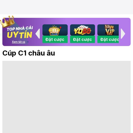
 cược
Đặt cược
Đặt cược
Đặt cược
Đặt cược
Đặ
Xem tất cả
Cúp C1 châu âu
Vin88
Không có dữ liệu vui lòng chọn bộ lọc khác