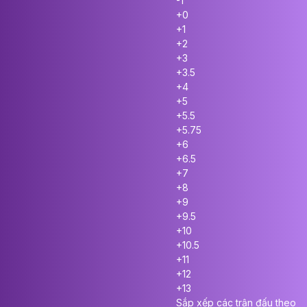
-1
+0
+1
+2
+3
+3.5
+4
+5
+5.5
+5.75
+6
+6.5
+7
+8
+9
+9.5
+10
+10.5
+11
+12
+13
Sắp xếp các trận đấu theo