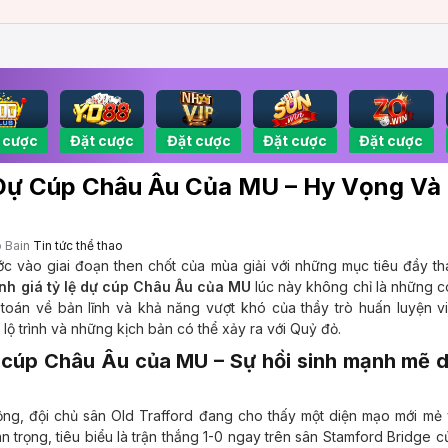
ược
Đặt cược
Đặt cược
Đặt cược
Đặt cược
Đ
 Dự Cúp Châu Âu Của MU – Hy Vọng Và
o Ba
in
Tin tức thể thao
 vào giai đoạn then chốt của mùa giải với những mục tiêu đầy th
nh giá tỷ lệ dự cúp Châu Âu của MU
lúc này không chỉ là những c
toán về bản lĩnh và khả năng vượt khó của thầy trò huấn luyện v
i lộ trình và những kịch bản có thể xảy ra với Quỷ đỏ.
ự cúp Châu Âu của MU – Sự hồi sinh mạnh mẽ d
ộng, đội chủ sân Old Trafford đang cho thấy một diện mạo mới mẻ
 trọng, tiêu biểu là trận thắng 1-0 ngay trên sân Stamford Bridge c