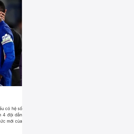
ấu có hệ số
m 4 đội dẫn
thức mới của