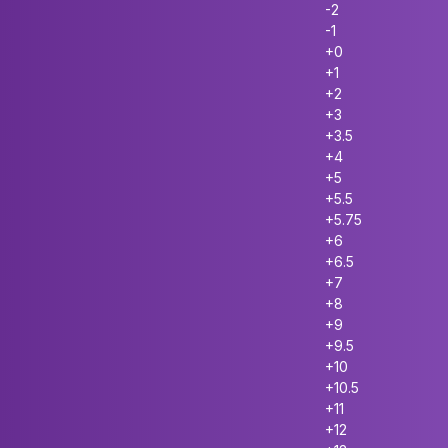
-2
-1
+0
+1
+2
+3
+3.5
+4
+5
+5.5
+5.75
+6
+6.5
+7
+8
+9
+9.5
+10
+10.5
+11
+12