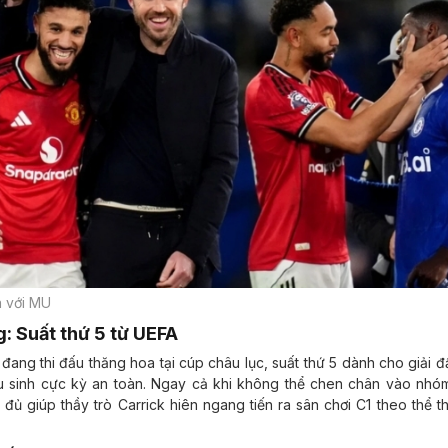
a với MU
g: Suất thứ 5 từ UEFA
ang thi đấu thăng hoa tại cúp châu lục, suất thứ 5 dành cho giải đ
ứu sinh cực kỳ an toàn. Ngay cả khi không thể chen chân vào nhó
ng đủ giúp thầy trò Carrick hiên ngang tiến ra sân chơi C1 theo thể 