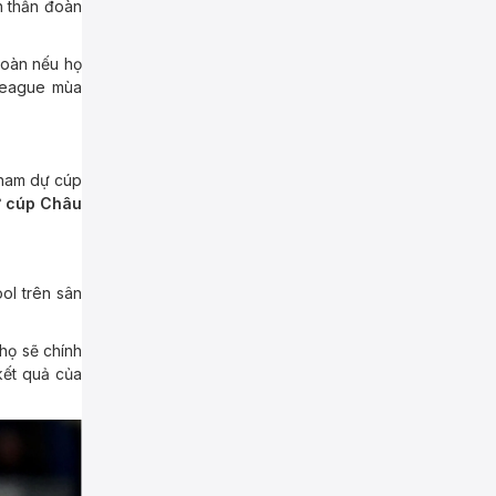
h thần đoàn
toàn nếu họ
League mùa
tham dự cúp
dự cúp Châu
ool trên sân
 họ sẽ chính
kết quả của