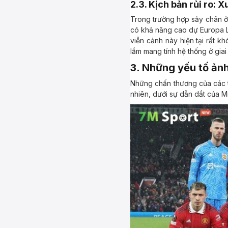
2.3. Kịch bản rủi ro: 
Trong trường hợp sảy chân ở
có khả năng cao dự Europa Le
viễn cảnh này hiện tại rất k
lầm mang tính hệ thống ở giai
3. Những yếu tố ản
Những chấn thương của các tr
nhiên, dưới sự dẫn dắt của M