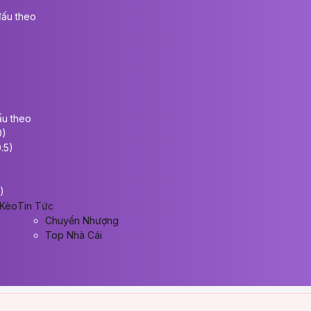
đấu theo
ấu theo
0)
.5)
)
 Kèo
Tin Tức
Chuyển Nhượng
Top Nhà Cái