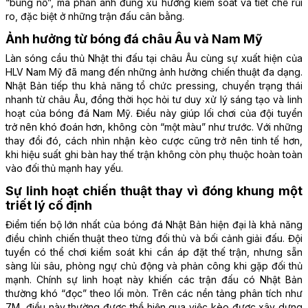
“bùng nổ”, mà phản ánh đúng xu hướng kiểm soát và tiết chế rủi
ro, đặc biệt ở những trận đấu cân bằng.
Ảnh hưởng từ bóng đá châu Âu và Nam Mỹ
Làn sóng cầu thủ Nhật thi đấu tại châu Âu cùng sự xuất hiện của
HLV Nam Mỹ đã mang đến những ảnh hưởng chiến thuật đa dạng.
Nhật Bản tiếp thu khả năng tổ chức pressing, chuyển trạng thái
nhanh từ châu Âu, đồng thời học hỏi tư duy xử lý sáng tạo và linh
hoạt của bóng đá Nam Mỹ. Điều này giúp lối chơi của đội tuyển
trở nên khó đoán hơn, không còn “một màu” như trước. Với những
thay đổi đó, cách nhìn nhận kèo cược cũng trở nên tinh tế hơn,
khi hiệu suất ghi bàn hay thế trận không còn phụ thuộc hoàn toàn
vào đối thủ mạnh hay yếu.
Sự linh hoạt chiến thuật thay vì đóng khung một
triết lý cố định
Điểm tiến bộ lớn nhất của bóng đá Nhật Bản hiện đại là khả năng
điều chỉnh chiến thuật theo từng đối thủ và bối cảnh giải đấu. Đội
tuyển có thể chơi kiểm soát khi cần áp đặt thế trận, nhưng sẵn
sàng lùi sâu, phòng ngự chủ động và phản công khi gặp đối thủ
mạnh. Chính sự linh hoạt này khiến các trận đấu có Nhật Bản
thường khó “đọc” theo lối mòn. Trên các nền tảng phân tích như
7M, điều này thường được thể hiện qua việc kèo được xây dựng