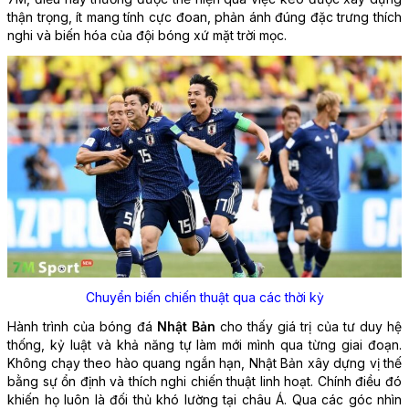
thận trọng, ít mang tính cực đoan, phản ánh đúng đặc trưng thích
nghi và biến hóa của đội bóng xứ mặt trời mọc.
Chuyển biến chiến thuật qua các thời kỳ
Hành trình của bóng đá
Nhật Bản
cho thấy giá trị của tư duy hệ
thống, kỷ luật và khả năng tự làm mới mình qua từng giai đoạn.
Không chạy theo hào quang ngắn hạn, Nhật Bản xây dựng vị thế
bằng sự ổn định và thích nghi chiến thuật linh hoạt. Chính điều đó
khiến họ luôn là đối thủ khó lường tại châu Á. Qua các góc nhìn