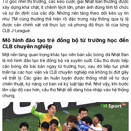
Từ góc nhìn thị trường, các kèo cược giải Nhật Bản thường được
xây dựng khá chặt, ít chênh lệch lớn, phản ánh đúng tính tổ chức
và sự ổn định của các đội. Những nền tảng theo dõi kèo uy tín
như 7M cũng thường thể hiện rõ đặc trưng này thông qua tỷ lệ
được cân chỉnh sát với thực lực và phong độ thực tế của từng
CLB J-League.
Mô hình đào tạo trẻ đồng bộ từ trường học đến
CLB chuyên nghiệp
Một nền tảng quan trọng khác tạo nên bản sắc bóng đá Nhật Bản
là mô hình đào tạo trẻ đồng bộ và xuyên suốt. Cầu thủ được tiếp
cận bóng đá bài bản ngay từ trường học, sau đó tiếp tục phát
triển tại các học viện và CLB chuyên nghiệp mà không bị đứt gãy
về triết lý. Các giáo án huấn luyện được thống nhất về tư duy
chiến thuật, kỹ năng cơ bản và kỷ luật tập thể. Nhờ vậy, khi bước
lên cấp độ cao hơn, cầu thủ Nhật dễ dàng hòa nhập vào hệ thống
chung.