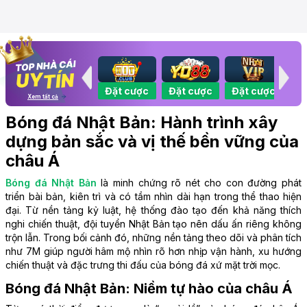
 cược
Đặt cược
Đặt cược
Đặt cược
Đặt cược
Đặ
Xem tất cả
Bóng đá Nhật Bản: Hành trình xây
dựng bản sắc và vị thế bền vững của
châu Á
Bóng đá Nhật Bản
là minh chứng rõ nét cho con đường phát
triển bài bản, kiên trì và có tầm nhìn dài hạn trong thể thao hiện
đại. Từ nền tảng kỷ luật, hệ thống đào tạo đến khả năng thích
nghi chiến thuật, đội tuyển Nhật Bản tạo nên dấu ấn riêng không
trộn lẫn. Trong bối cảnh đó, những nền tảng theo dõi và phân tích
như 7M giúp người hâm mộ nhìn rõ hơn nhịp vận hành, xu hướng
chiến thuật và đặc trưng thi đấu của bóng đá xứ mặt trời mọc.
Bóng đá Nhật Bản: Niềm tự hào của châu Á