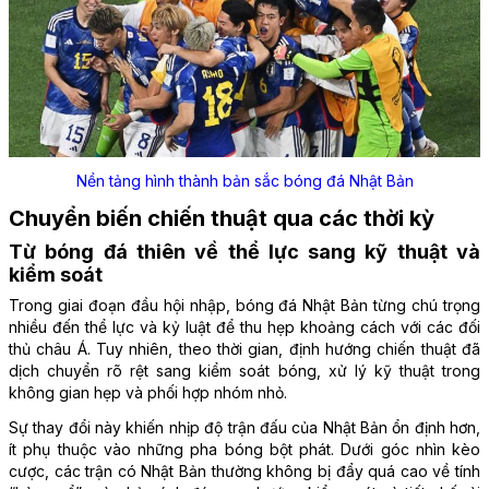
Nền tảng hình thành bản sắc bóng đá Nhật Bản
Chuyển biến chiến thuật qua các thời kỳ
Từ bóng đá thiên về thể lực sang kỹ thuật và
kiểm soát
Trong giai đoạn đầu hội nhập, bóng đá Nhật Bản từng chú trọng
nhiều đến thể lực và kỷ luật để thu hẹp khoảng cách với các đối
thủ châu Á. Tuy nhiên, theo thời gian, định hướng chiến thuật đã
dịch chuyển rõ rệt sang kiểm soát bóng, xử lý kỹ thuật trong
không gian hẹp và phối hợp nhóm nhỏ.
Sự thay đổi này khiến nhịp độ trận đấu của Nhật Bản ổn định hơn,
ít phụ thuộc vào những pha bóng bột phát. Dưới góc nhìn kèo
cược, các trận có Nhật Bản thường không bị đẩy quá cao về tính