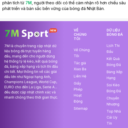
phân tích từ
7M
, người theo dõi có thể cảm nhận rõ hơn chiều sâu
phát triển và bản sắc bền vững của bóng đá Nhật Bản.
VỀ
DỮ LIỆU
CHÚNG
BÓNG ĐÁ
TÔI
Lịch Thi
7M là chuyên trang cập nhật dữ
Về Chúng
liệu bóng đá trực tuyến hàng
Đấu
Tôi
đầu, mang đến cho người dùng
Kết Quả
hệ thống tỷ lệ kèo, kết quả bóng
Tác giả
Bóng Đá
đá, bảng xếp hạng và lịch thi đấu
Xiao Ba
chi tiết. Mọi thông tin về các giải
Bảng Xếp
Liên Hệ
đấu lớn như Ngoại hạng Anh,
Hạng
Champions League, World Cup,
Giấy
Soi Kèo
EURO cho đến La Liga, Serie A...
Phép
Bóng Đá
đều được cập nhật chính xác và
Hoạt
nhanh chóng theo thời gian thực.
Chuyển
Động
Nhượng
Sitemap
Top Nhà
Cái Uy
Tín