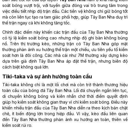
soát bóng vượt trội, với tuyến giữa đóng vai trò trung tâm trong
việc điều tiết nhịp độ trận đấu. Các tiền vệ không chỉ giữ bóng tốt
mà còn liên tục tạo ra tam giác phối hợp, giúp Tây Ban Nha duy trì
thế trận ngay cả khi không tăng tốc.
Chính đặc điểm này khiến các trận đấu của Tây Ban Nha thường
có tỷ lệ kiểm soát bóng cao nhưng nhịp độ ghi bàn không bùng
nổ. Trên thị trường kèo, những trận có Tây Ban Nha góp mặt
thường phản ánh xu hướng thế trận một chiều, ưu tiên yếu tố kiểm
soát hơn là đôi công. Các nhà cái như 7M thường xây dựng kèo
dựa trên giả định Tây Ban Nha áp đặt thế trận, nhưng biên độ
cách biệt không quá lớn.
Tiki-taka và sự ảnh hưởng toàn cầu
Tiki-taka không chỉ là một lối chơi mà còn trở thành thương hiệu
toàn cầu của bóng đá Tây Ban Nha. Lối đá chuyền ngắn liên tục,
di chuyển không bóng và kiên nhẫn chờ thời điểm quyết định
giúp họ kiểm soát không gian thay vì chỉ kiểm soát bóng. Điều này
khiến nhiều trận đấu của Tây Ban Nha diễn ra theo kịch bản chặt
chẽ, ít biến động lớn trong hiệp đầu. Vì vậy, kèo đấu liên quan
đến Tây Ban Nha thường phản ánh xu hướng an toàn, thiên về
kiểm soát rủi ro.