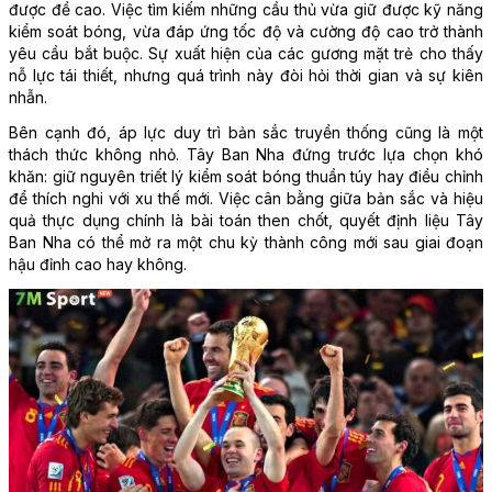
được đề cao. Việc tìm kiếm những cầu thủ vừa giữ được kỹ năng
kiểm soát bóng, vừa đáp ứng tốc độ và cường độ cao trở thành
yêu cầu bắt buộc. Sự xuất hiện của các gương mặt trẻ cho thấy
nỗ lực tái thiết, nhưng quá trình này đòi hỏi thời gian và sự kiên
nhẫn.
Bên cạnh đó, áp lực duy trì bản sắc truyền thống cũng là một
thách thức không nhỏ. Tây Ban Nha đứng trước lựa chọn khó
khăn: giữ nguyên triết lý kiểm soát bóng thuần túy hay điều chỉnh
để thích nghi với xu thế mới. Việc cân bằng giữa bản sắc và hiệu
quả thực dụng chính là bài toán then chốt, quyết định liệu Tây
Ban Nha có thể mở ra một chu kỳ thành công mới sau giai đoạn
hậu đỉnh cao hay không.