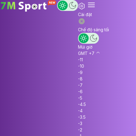
Cài đặt
Chế độ sáng tối
Múi giờ
GMT +7
-11
-10
-9
-8
-7
-6
-5
-4.5
-4
-3.5
-3
-2