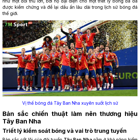
như một đối thủ lớn, bởi họ đại diện cho một triết lý bóng đá đã
được kiểm chứng và để lại dấu ấn lâu dài trong lịch sử bóng đá
thế giới.
Vị thế bóng đá Tây Ban Nha xuyên suốt lịch sử
Bản sắc chiến thuật làm nên thương hiệu
Tây Ban Nha
Triết lý kiểm soát bóng và vai trò trung tuyến
Bản sắc cốt lõi của đội tuyển
Tây Ban Nha
nằm ở khả năng kiểm