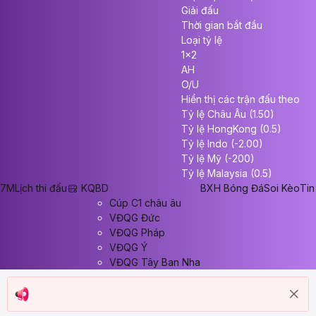
Giải đấu
Thời gian bắt đầu
Loại tỷ lệ
1x2
AH
O/U
Hiển thị các trận đấu theo
Tỷ lệ Châu Âu (1.50)
Tỷ lệ HongKong (0.5)
Tỷ lệ Indo (-2.00)
Tỷ lệ Mỹ (-200)
Tỷ lệ Malaysia (0.5)
7M
Lịch thi đấu
KQBD
BXH Bóng Đá
Soi Kèo
Tin
Cúp C1 châu âu
VĐQG Đức
VĐQG Pháp
VĐQG Ý
VĐQG Tây Ban Nha