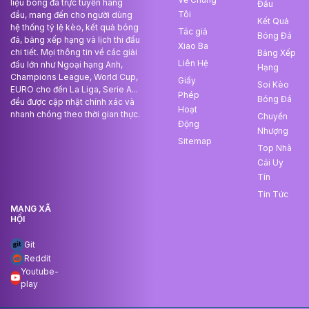
liệu bóng đá trực tuyến hàng
Đấu
Tôi
đầu, mang đến cho người dùng
Kết Quả
hệ thống tỷ lệ kèo, kết quả bóng
Tác giả
Bóng Đá
đá, bảng xếp hạng và lịch thi đấu
Xiao Ba
chi tiết. Mọi thông tin về các giải
Bảng Xếp
Liên Hệ
đấu lớn như Ngoại hạng Anh,
Hạng
Champions League, World Cup,
Giấy
Soi Kèo
EURO cho đến La Liga, Serie A...
Phép
Bóng Đá
đều được cập nhật chính xác và
Hoạt
nhanh chóng theo thời gian thực.
Chuyển
Động
Nhượng
Sitemap
Top Nhà
Cái Uy
Tín
Tin Tức
MẠNG XÃ
HỘI
Git
Reddit
Youtube-
play