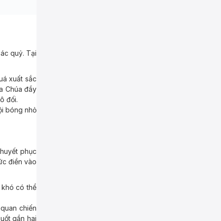
 ác quỷ. Tại
uá xuất sắc
ủa Chúa đầy
ô đối.
ội bóng nhỏ
thuyết phục
hức điền vào
 khó có thể
 quan chiến
uốt gần hai