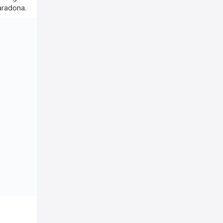
Maradona.