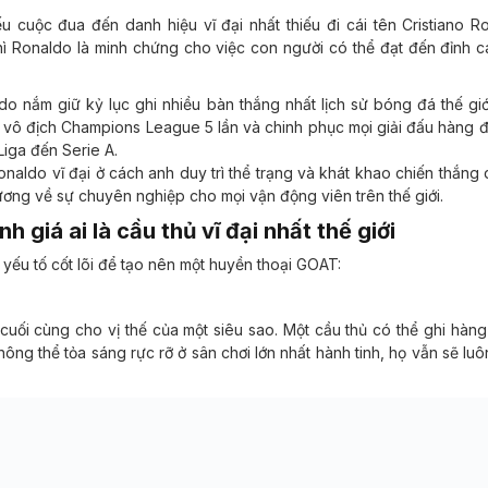
ếu cuộc đua đến danh hiệu vĩ đại nhất thiếu đi cái tên Cristiano R
 thì Ronaldo là minh chứng cho việc con người có thể đạt đến đỉnh 
o nắm giữ kỷ lục ghi nhiều bàn thắng nhất lịch sử bóng đá thế giớ
ã vô địch Champions League 5 lần và chinh phục mọi giải đấu hàng 
Liga đến Serie A.
onaldo vĩ đại ở cách anh duy trì thể trạng và khát khao chiến thắng 
ương về sự chuyên nghiệp cho mọi vận động viên trên thế giới.
h giá ai là cầu thủ vĩ đại nhất thế giới
ếu tố cốt lõi để tạo nên một huyền thoại GOAT:
 cuối cùng cho vị thế của một siêu sao. Một cầu thủ có thể ghi hàng
ng thể tỏa sáng rực rỡ ở sân chơi lớn nhất hành tinh, họ vẫn sẽ luô