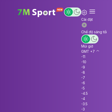
Cài đặt
Chế độ sáng tối
Múi giờ
GMT +7
-11
-10
-9
-8
-7
-6
-5
-4.5
-4
-3.5
-3