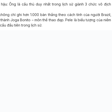
 hậu: Ông là cầu thủ duy nhất trong lịch sử giành 3 chức vô địc
hông chỉ ghi hơn 1.000 bàn thắng theo cách tính của người Brazil,
thành Joga Bonito – môn thể thao đẹp. Pele là biểu tượng của niềm
cầu đầu tiên trong lịch sử.