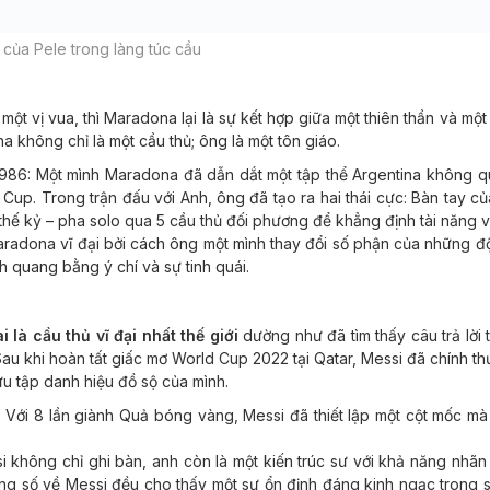
 của Pele trong làng túc cầu
ột vị vua, thì Maradona lại là sự kết hợp giữa một thiên thần và một
 không chỉ là một cầu thủ; ông là một tôn giáo.
86: Một mình Maradona đã dẫn dắt một tập thể Argentina không q
 Cup. Trong trận đấu với Anh, ông đã tạo ra hai thái cực: Bàn tay c
 thế kỷ – pha solo qua 5 cầu thủ đối phương để khẳng định tài năng v
aradona vĩ đại bởi cách ông một mình thay đổi số phận của những đ
h quang bằng ý chí và sự tinh quái.
i là cầu thủ vĩ đại nhất thế giới
dường như đã tìm thấy câu trả lời 
Sau khi hoàn tất giấc mơ World Cup 2022 tại Qatar, Messi đã chính t
ưu tập danh hiệu đồ sộ của mình.
 Với 8 lần giành Quả bóng vàng, Messi đã thiết lập một cột mốc mà
i không chỉ ghi bàn, anh còn là một kiến trúc sư với khả năng nhãn
ông số về Messi đều cho thấy một sự ổn định đáng kinh ngạc trong s