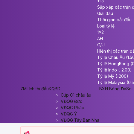
+13
Sắp xếp các trận 
Giải đấu
Thời gian bắt đầu
Loại tỷ lệ
1x2
AH
O/U
Hiển thị các trận đ
Tỷ lệ Châu Âu (1.5
Tỷ lệ HongKong (0
Tỷ lệ Indo (-2.00)
Tỷ lệ Mỹ (-200)
Tỷ lệ Malaysia (0.5
7M
Lịch thi đấu
KQBD
BXH Bóng Đá
Soi
Cúp C1 châu âu
VĐQG Đức
VĐQG Pháp
VĐQG Ý
VĐQG Tây Ban Nha