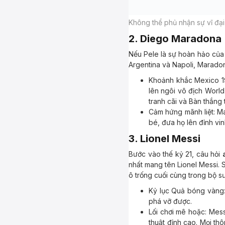
Không thể phủ nhận sự vĩ đại
2. Diego Maradona
Nếu Pele là sự hoàn hảo của m
Argentina và Napoli, Maradona
Khoảnh khắc Mexico 19
lên ngôi vô địch World
tranh cãi và Bàn thắng
Cảm hứng mãnh liệt: M
bé, đưa họ lên đỉnh vin
3. Lionel Messi
Bước vào thế kỷ 21, câu hỏi
a
nhất mang tên Lionel Messi. 
ô trống cuối cùng trong bộ s
Kỷ lục Quả bóng vàng:
phá vỡ được.
Lối chơi mê hoặc: Mess
thuật đỉnh cao. Mọi th