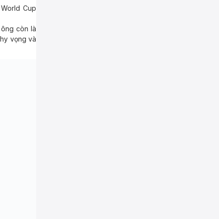
h World Cup
 ông còn là
 hy vọng và