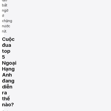
bất
ngờ
ở
chặng
nước
rút.
Cuộc
đua
top
5
Ngoại
Hạng
Anh
đang
diễn
ra
thế
nào?