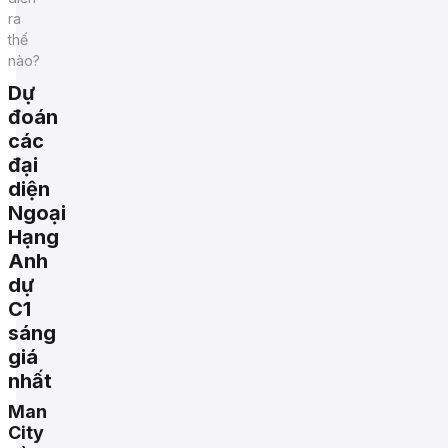
ra
thế
nào?
Dự
đoán
các
đại
diện
Ngoại
Hạng
Anh
dự
C1
sáng
giá
nhất
Man
City