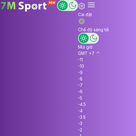
Cài đặt
Chế độ sáng tối
Múi giờ
GMT +7
-11
-10
-9
-8
-7
-6
-5
-4.5
-4
-3.5
-3
-2