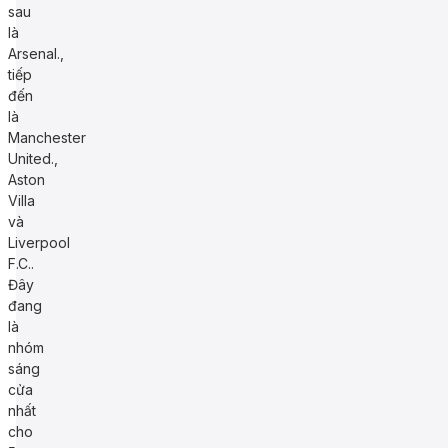
sau
là
Arsenal.,
tiếp
đến
là
Manchester
United.,
Aston
Villa
và
Liverpool
F.C..
Đây
đang
là
nhóm
sáng
cửa
nhất
cho