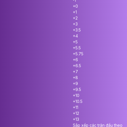
-1
+0
+1
+2
+3
+3.5
+4
+5
+5.5
+5.75
+6
+6.5
+7
+8
+9
+9.5
+10
+10.5
+11
+12
+13
Sắp xếp các trận đấu theo