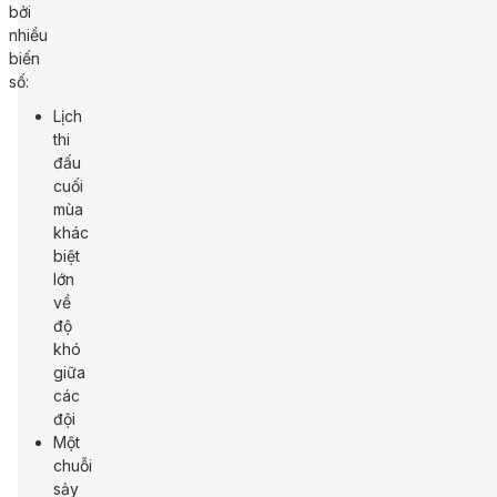
bởi
nhiều
biến
số:
Lịch
thi
đấu
cuối
mùa
khác
biệt
lớn
về
độ
khó
giữa
các
đội
Một
chuỗi
sảy