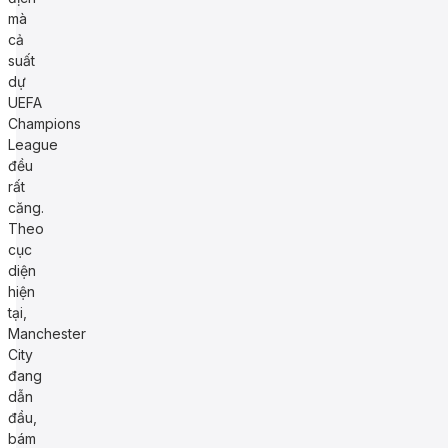
mà
cả
suất
dự
UEFA
Champions
League
đều
rất
căng.
Theo
cục
diện
hiện
tại,
Manchester
City
đang
dẫn
đầu,
bám