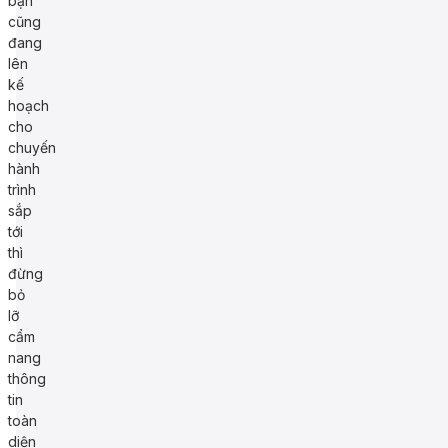
bạn
cũng
đang
lên
kế
hoạch
cho
chuyến
hành
trình
sắp
tới
thì
đừng
bỏ
lỡ
cẩm
nang
thông
tin
toàn
diện