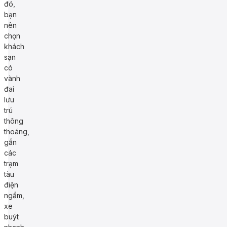
đó,
bạn
nên
chọn
khách
sạn
có
vành
đai
lưu
trú
thông
thoáng,
gần
các
trạm
tàu
điện
ngầm,
xe
buýt