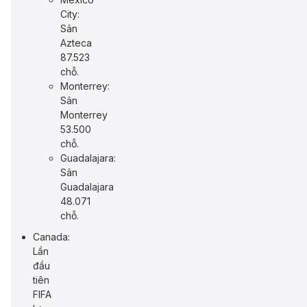
City:
Sân
Azteca
87.523
chỗ.
Monterrey:
Sân
Monterrey
53.500
chỗ.
Guadalajara:
Sân
Guadalajara
48.071
chỗ.
Canada:
Lần
đầu
tiên
FIFA