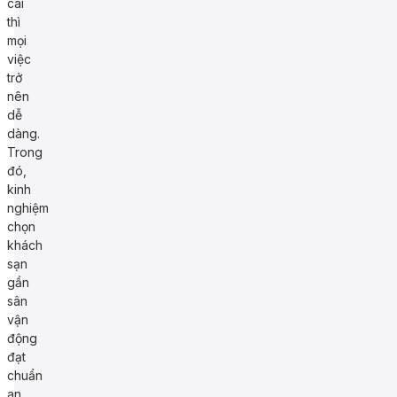
cai
thì
mọi
việc
trở
nên
dễ
dàng.
Trong
đó,
kinh
nghiệm
chọn
khách
sạn
gần
sân
vận
động
đạt
chuẩn
an