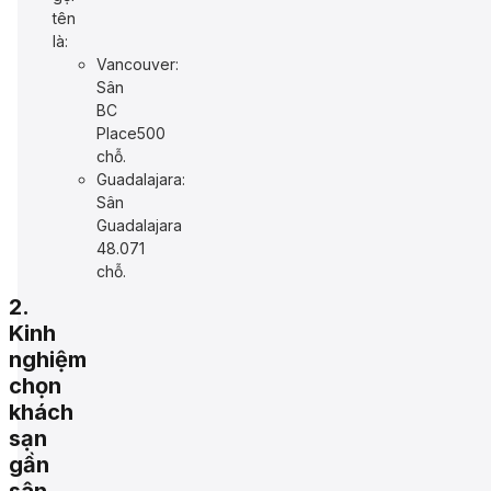
tên
là:
Vancouver:
Sân
BC
Place500
chỗ.
Guadalajara:
Sân
Guadalajara
48.071
chỗ.
2.
Kinh
nghiệm
chọn
khách
sạn
gần