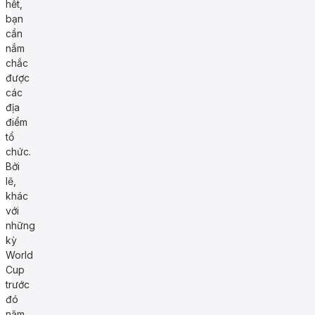
hết,
bạn
cần
nắm
chắc
được
các
địa
điểm
tổ
chức.
Bởi
lẽ,
khác
với
những
kỳ
World
Cup
trước
đó
năm