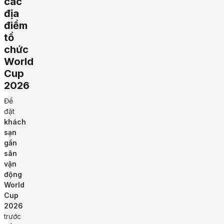
các
địa
điểm
tổ
chức
World
Cup
2026
Để
đặt
khách
sạn
gần
sân
vận
động
World
Cup
2026
trước