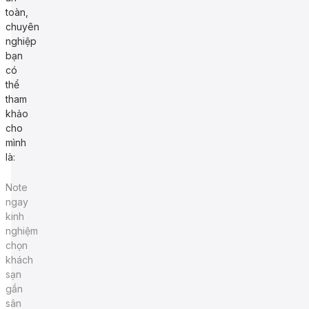
toàn,
chuyên
nghiệp
bạn
có
thể
tham
khảo
cho
mình
là:
Note
ngay
kinh
nghiệm
chọn
khách
sạn
gần
sân