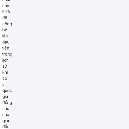
nay
FIFA
đã
công
bố
lần
đầu
tiên
trong
lịch
sử
khi
có
3
quốc
gia
đồng
chủ
nhà
giải
đấu