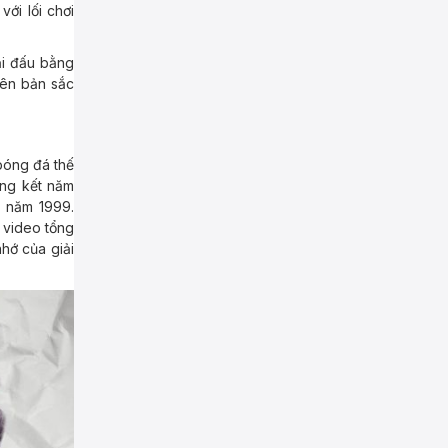
với lối chơi
ải đấu bằng
nên bản sắc
 bóng đá thế
ung kết năm
 năm 1999.
 video tổng
nhớ của giải