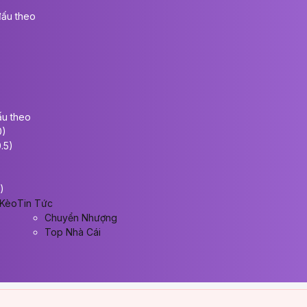
đấu theo
ấu theo
0)
.5)
)
 Kèo
Tin Tức
Chuyển Nhượng
Top Nhà Cái