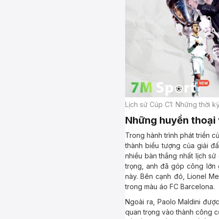
Lịch sử Cúp C1: Những thời kỳ
Những huyền thoại v
Trong hành trình phát triển 
thành biểu tượng của giải đấ
nhiều bàn thắng nhất lịch sử
trọng, anh đã góp công lớn
này. Bên cạnh đó, Lionel Me
trong màu áo FC Barcelona.
Ngoài ra, Paolo Maldini được
quan trọng vào thành công củ