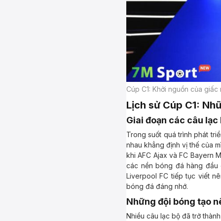
Cúp C1: Khởi nguồn của giấc
Lịch sử Cúp C1: Nhữ
Giai đoạn các câu lạc 
Trong suốt quá trình phát tr
nhau khẳng định vị thế của m
khi AFC Ajax và FC Bayern Mun
các nền bóng đá hàng đầu c
Liverpool FC tiếp tục viết
bóng đá đáng nhớ.
Những đội bóng tạo nê
Nhiều câu lạc bộ đã trở thàn