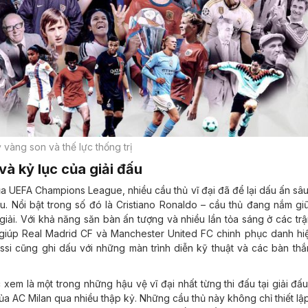
 vàng son và thế lực thống trị
à kỷ lục của giải đấu
của UEFA Champions League, nhiều cầu thủ vĩ đại đã để lại dấu ấn sâ
u. Nổi bật trong số đó là Cristiano Ronaldo – cầu thủ đang nắm giữ
 giải. Với khả năng săn bàn ấn tượng và nhiều lần tỏa sáng ở các tr
 giúp Real Madrid CF và Manchester United FC chinh phục danh hi
ssi cũng ghi dấu với những màn trình diễn kỹ thuật và các bàn th
 xem là một trong những hậu vệ vĩ đại nhất từng thi đấu tại giải đấ
a AC Milan qua nhiều thập kỷ. Những cầu thủ này không chỉ thiết lập