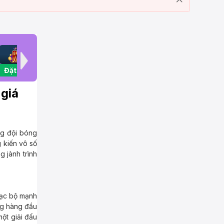
Đặt cược
Đặt cược
Đặt cược
Đặt cược
Đặt cược
Đặt
 giá
ng đội bóng
g kiến vô số
g jành trình
lạc bộ mạnh
ng hàng đầu
một giải đấu