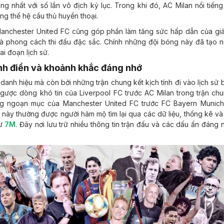
g nhất với số lần vô địch kỷ lục. Trong khi đó, AC Milan nổi tiếng 
ng thế hệ cầu thủ huyền thoại.
Manchester United FC cũng góp phần làm tăng sức hấp dẫn của gi
và phong cách thi đấu đặc sắc. Chính những đội bóng này đã tạo 
i đoạn lịch sử.
inh điển và khoảnh khắc đáng nhớ
 danh hiệu mà còn bởi những trận chung kết kịch tính đi vào lịch sử
 ngược dòng khó tin của Liverpool FC trước AC Milan trong trận ch
ng ngoạn mục của Manchester United FC trước FC Bayern Munich
này thường được người hâm mộ tìm lại qua các dữ liệu, thống kê và
hư
7M
. Đây nơi lưu trữ nhiều thông tin trận đấu và các dấu ấn đáng 