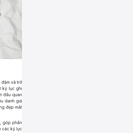
u đậm và trở
 kỷ lục ghi
ận đấu quan
ệu danh giá
ắng đẹp mắt
u, góp phần
 các kỷ lục