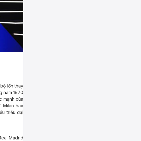
bộ lớn thay
ng năm 1970
sức mạnh của
C Milan hay
ều triều đại
 Real Madrid