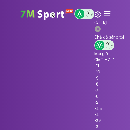
Cài đặt
Chế độ sáng tối
Múi giờ
GMT +7
-11
-10
-9
-8
-7
-6
-5
-4.5
-4
-3.5
-3