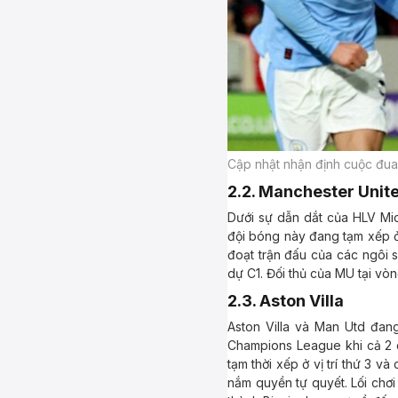
Cập nhật nhận định cuộc đu
2.2. Manchester Unit
Dưới sự dẫn dắt của HLV Mic
đội bóng này đang tạm xếp ở v
đoạt trận đấu của các ngôi 
dự C1. Đối thủ của MU tại vòn
2.3. Aston Villa
Aston Villa và Man Utd đan
Champions League khi cả 2 
tạm thời xếp ở vị trí thứ 3 
nắm quyền tự quyết. Lối chơi