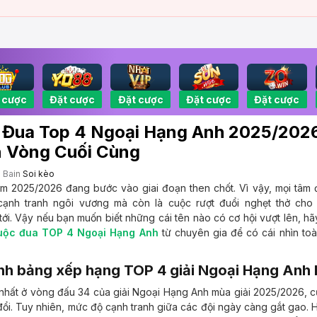
ược
Đặt cược
Đặt cược
Đặt cược
Đặt cược
Đ
 Đua Top 4 Ngoại Hạng Anh 2025/202
 Vòng Cuối Cùng
o Ba
in
Soi kèo
m 2025/2026 đang bước vào giai đoạn then chốt. Vì vậy, mọi tâm
cạnh tranh ngôi vương mà còn là cuộc rượt đuổi nghẹt thở cho
ới. Vậy nếu bạn muốn biết những cái tên nào có cơ hội vượt lên, h
uộc đua TOP 4 Ngoại Hạng Anh
từ chuyên gia để có cái nhìn toà
nh bảng xếp hạng TOP 4 giải Ngoại Hạng Anh h
 nhất ở vòng đấu 34 của giải Ngoại Hạng Anh mùa giải 2025/2026, cụ
ổi. Tuy nhiên, mức độ cạnh tranh giữa các đội ngày càng gắt gao. Ha