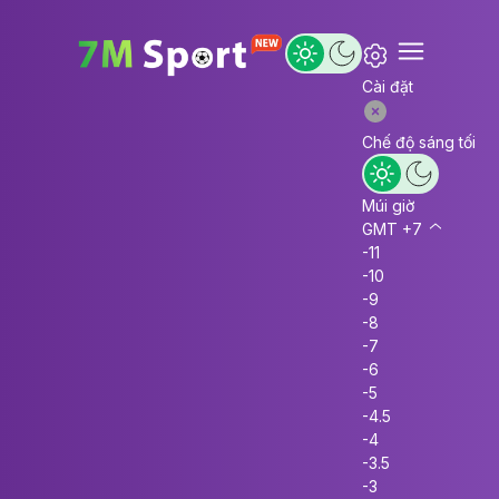
Cài đặt
Chế độ sáng tối
Múi giờ
GMT +7
-11
-10
-9
-8
-7
-6
-5
-4.5
-4
-3.5
-3