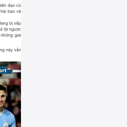
 tiền đạo có
 hội bảo vệ
đang bị xếp
ẽ lội ngược
 những giai
óng này vẫn