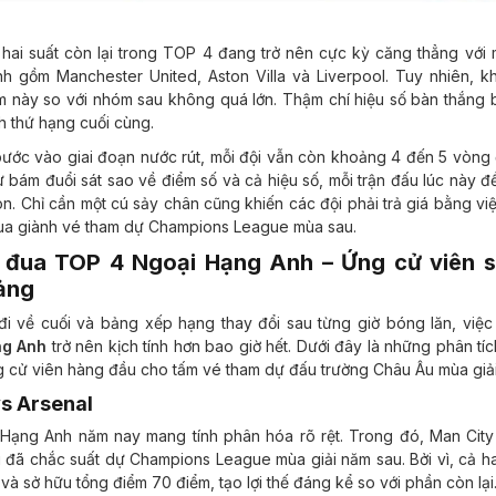
hai suất còn lại trong TOP 4 đang trở nên cực kỳ căng thẳng với m
h gồm Manchester United, Aston Villa và Liverpool. Tuy nhiên, 
 này so với nhóm sau không quá lớn. Thậm chí hiệu số bàn thắng 
nh thứ hạng cuối cùng.
bước vào giai đoạn nước rút, mỗi đội vẫn còn khoảng 4 đến 5 vòng 
 bám đuổi sát sao về điểm số và cả hiệu số, mỗi trận đấu lúc này đ
òn. Chỉ cần một cú sảy chân cũng khiến các đội phải trả giá bằng vi
 đua giành vé tham dự Champions League mùa sau.
 đua TOP 4 Ngoại Hạng Anh – Ứng cử viên s
bảng
đi về cuối và bảng xếp hạng thay đổi sau từng giờ bóng lăn, việ
ng Anh
trở nên kịch tính hơn bao giờ hết. Dưới đây là những phân tích
g cử viên hàng đầu cho tấm vé tham dự đấu trường Châu Âu mùa giải 
vs Arsenal
Hạng Anh năm nay mang tính phân hóa rõ rệt. Trong đó, Man City
đã chắc suất dự Champions League mùa giải năm sau. Bởi vì, cả h
g và sở hữu tổng điểm 70 điểm, tạo lợi thế đáng kể so với phần còn lại