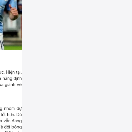
. Hiện tại,
hả năng định
ua giành vé
ong nhóm dự
tốt hơn. Dù
la vẫn đang
 để đội bóng