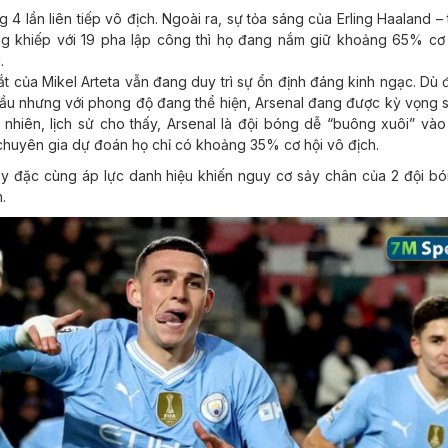
 4 lần liên tiếp vô địch. Ngoài ra, sự tỏa sáng của Erling Haaland –
ng khiếp với 19 pha lập công thì họ đang nắm giữ khoảng 65% cơ
.
ắt của Mikel Arteta vẫn đang duy trì sự ổn định đáng kinh ngạc. Dù 
đầu nhưng với phong độ đang thể hiện, Arsenal đang được kỳ vọng s
 nhiên, lịch sử cho thấy, Arsenal là đội bóng dễ “buông xuôi” vào
 chuyên gia dự đoán họ chỉ có khoảng 35% cơ hội vô địch.
 dày đặc cùng áp lực danh hiệu khiến nguy cơ sảy chân của 2 đội b
.