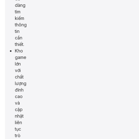
dàng
tìm
kiếm
thông
tin
cần
thiết.
Kho
game
lớn
với
chất
lượng
đỉnh
cao
và
cập
nhật
liên
tục
trò