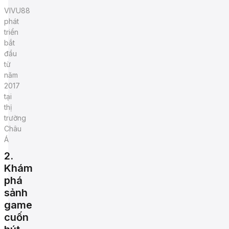
VIVU88
phát
triển
bắt
đầu
từ
năm
2017
tại
thị
trường
Châu
Á
2.
Khám
phá
sảnh
game
cuốn