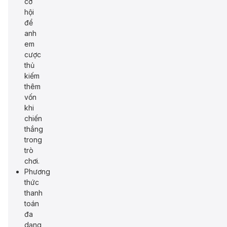
cơ
hội
để
anh
em
cược
thủ
kiếm
thêm
vốn
khi
chiến
thắng
trong
trò
chơi.
Phương
thức
thanh
toán
đa
dạng