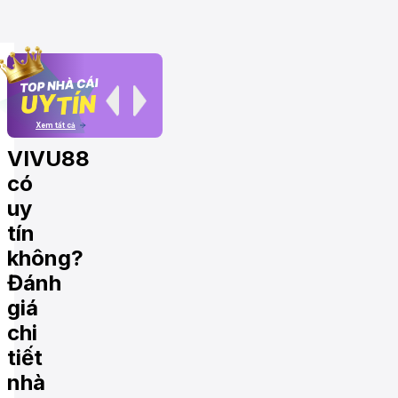
Đặt cược
Đặt cược
Đặt cược
Đặt c
Xem tất cả
VIVU88
có
uy
tín
không?
Đánh
giá
chi
tiết
nhà