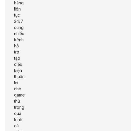
hàng
liên
tục
24/7
cùng
nhiều
kênh
hỗ
trợ
tạo
điều
kiện
thuận
lợi
cho
game
thủ
trong
quá
trình
cá