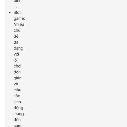
binh,
…
Slot
game:
Nhiều
chủ
đề
đa
dạng
với
lối
chơi
đơn
giản
và
màu
sắc
sinh
động
mang
đến
cảm