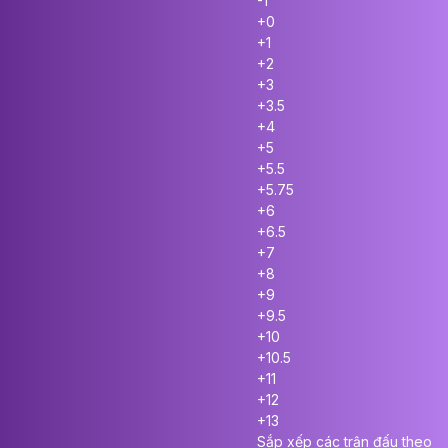
-1
+0
+1
+2
+3
+3.5
+4
+5
+5.5
+5.75
+6
+6.5
+7
+8
+9
+9.5
+10
+10.5
+11
+12
+13
Sắp xếp các trận đấu theo