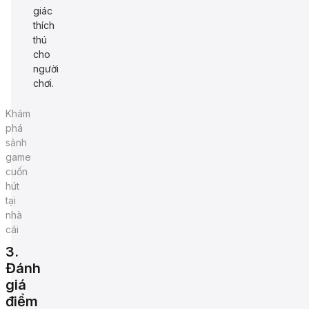
giác
thích
thú
cho
người
chơi.
Khám
phá
sảnh
game
cuốn
hút
tại
nhà
cái
3.
Đánh
giá
điểm