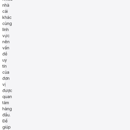
nhà
cái
khác
cùng
lĩnh
vực
nên
vấn
đề
uy
tín
của
đơn
vị
được
quan
tâm
hàng
đầu.
Để
giúp