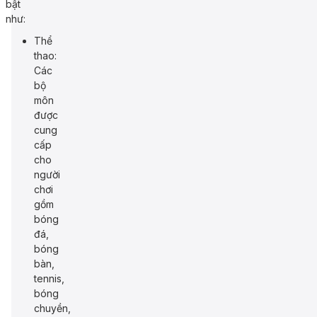
bật
như:
Thể
thao:
Các
bộ
môn
được
cung
cấp
cho
người
chơi
gồm
bóng
đá,
bóng
bàn,
tennis,
bóng
chuyền,